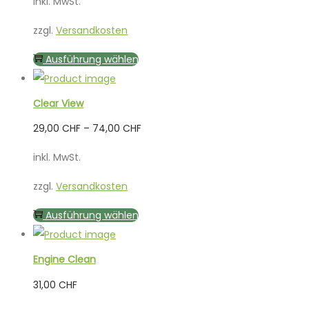
inkl. MwSt.
zzgl.
Versandkosten
Dieses
Ausführung wählen
Produkt
weist
Clear View
mehrere
29,00
CHF
–
74,00
CHF
Varianten
auf.
inkl. MwSt.
Die
zzgl.
Versandkosten
Optionen
können
Dieses
Ausführung wählen
auf
Produkt
der
weist
Engine Clean
Produktseite
mehrere
31,00
CHF
gewählt
Varianten