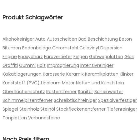
werden
Produkte
Produkt Schlagwörter
Alkoholreiniger
Auto
Autoscheiben
Bad
Beschichtung
Beton
Bitumen
Bodenbeläge
Chromstahl
Colovinyl
Dispersion
Engine
Epoxydharz
Farbvertiefer
Felgen
Gehwegplatten
Glas
Graffiti
Gummi
Holz
Imprägnierung
Intensivreiniger
Kalkablagerungen
Karosserie
Keramik
Keramikplatten
Klinker
Kunststoff (PVC)
Linoleum
Motor
Natur- und Kunststein
Oberflächenschutz
Rostentferner
Sanitär
Scheinwerfer
Schimmelpilzentferner
Schreibtischreiniger
Spezialverfestiger
Spiegel
Steinholz
Steinöl
Stockfleckenentferner
Tiefenreiniger
Tonplatten
Verbundsteine
Nach Preis filtern