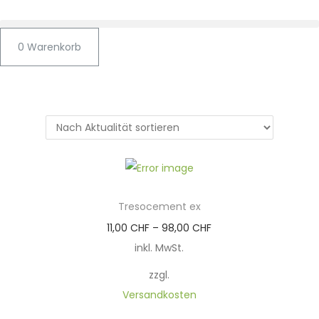
0
Warenkorb
Tresocement ex
D
11,00
CHF
–
98,00
CHF
i
inkl. MwSt.
e
zzgl.
s
Versandkosten
e