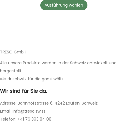
s
Ausführung wählen
P
r
o
d
u
k
TRESO GmbH
t
Alle unsere Produkte werden in der Schweiz entwickelt und
w
hergestellt.
e
«Us dr schwiiz für die ganzi wält»
i
Wir sind für Sie da.
s
t
Adresse: Bahnhofstrasse 6, 4242 Laufen, Schweiz
m
Email: info@treso.swiss
e
Telefon: +41 76 393 84 88
h