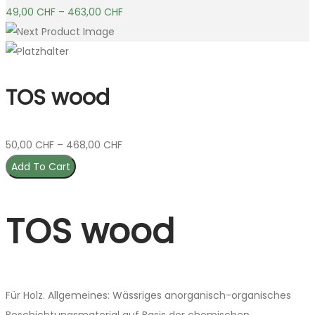
49,00
CHF
–
463,00
CHF
TOS wood
50,00
CHF
–
468,00
CHF
Add To Cart
TOS wood
Für Holz. Allgemeines: Wässriges anorganisch-organisches
Beschichtungsmaterial auf Basis der chemischen