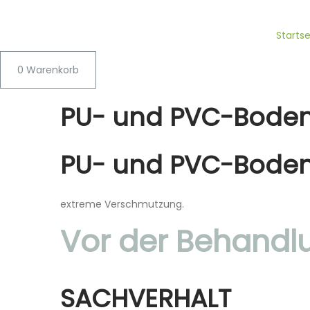
Startse
0
Warenkorb
PU- und PVC-Bode
PU- und PVC-Bode
extreme Verschmutzung.
Vor der Behandl
SACHVERHALT