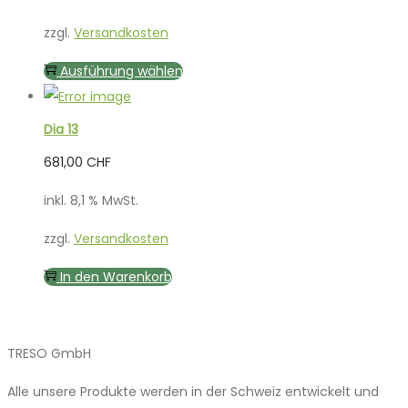
zzgl.
Versandkosten
Dieses
Ausführung wählen
Produkt
weist
Dia 13
mehrere
681,00
CHF
Varianten
auf.
inkl. 8,1 % MwSt.
Die
zzgl.
Versandkosten
Optionen
können
In den Warenkorb
auf
der
Produktseite
TRESO GmbH
gewählt
Alle unsere Produkte werden in der Schweiz entwickelt und
werden