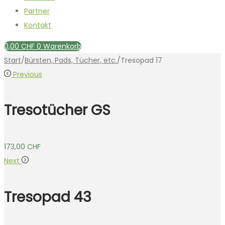
Partner
Kontakt
0,00
CHF
0
Warenkorb
Start
/
Bürsten, Pads, Tücher, etc.
/
Tresopad 17
Previous
Tresotücher GS
173,00
CHF
Next
Tresopad 43