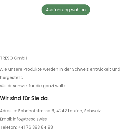
s
Ausführung wählen
P
r
o
d
u
k
TRESO GmbH
t
Alle unsere Produkte werden in der Schweiz entwickelt und
w
hergestellt.
e
«Us dr schwiiz für die ganzi wält»
i
Wir sind für Sie da.
s
t
Adresse: Bahnhofstrasse 6, 4242 Laufen, Schweiz
m
Email: info@treso.swiss
e
Telefon: +41 76 393 84 88
h