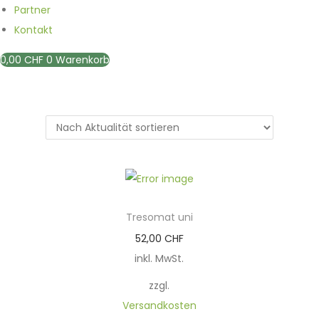
Partner
Kontakt
0,00
CHF
0
Warenkorb
Tresomat uni
D
52,00
CHF
i
inkl. MwSt.
e
zzgl.
s
Versandkosten
e