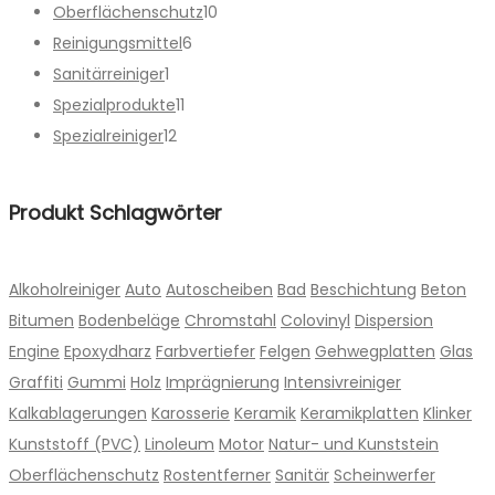
können
10
Produkt
Oberflächenschutz
10
auf
6
Produkte
Reinigungsmittel
6
der
1
Produkte
Sanitärreiniger
1
Produktseite
Produkt
11
Spezialprodukte
11
gewählt
12
Produkte
Spezialreiniger
12
werden
Produkte
Produkt Schlagwörter
Alkoholreiniger
Auto
Autoscheiben
Bad
Beschichtung
Beton
Bitumen
Bodenbeläge
Chromstahl
Colovinyl
Dispersion
Engine
Epoxydharz
Farbvertiefer
Felgen
Gehwegplatten
Glas
Graffiti
Gummi
Holz
Imprägnierung
Intensivreiniger
Kalkablagerungen
Karosserie
Keramik
Keramikplatten
Klinker
Kunststoff (PVC)
Linoleum
Motor
Natur- und Kunststein
Oberflächenschutz
Rostentferner
Sanitär
Scheinwerfer