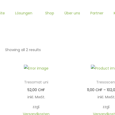
ite
Lösungen
Shop
Über uns
Partner
Showing all 2 results
Tresomat uni
Tresoscen
D
D
52,00
CHF
11,00
CHF
–
102,
i
i
inkl. MwSt.
inkl. MwSt
e
e
zzgl.
zzgl.
s
s
Versandkosten
Versandkos