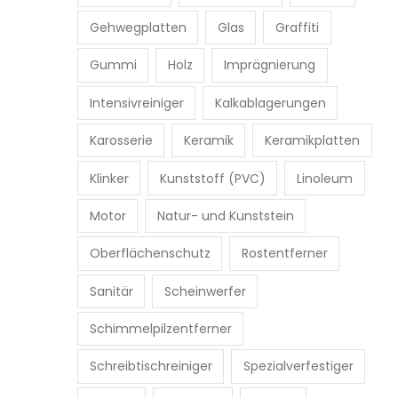
e
Gehwegplatten
Glas
Graffiti
Gummi
Holz
Imprägnierung
Intensivreiniger
Kalkablagerungen
Karosserie
Keramik
Keramikplatten
Klinker
Kunststoff (PVC)
Linoleum
Motor
Natur- und Kunststein
Oberflächenschutz
Rostentferner
Sanitär
Scheinwerfer
Schimmelpilzentferner
Schreibtischreiniger
Spezialverfestiger