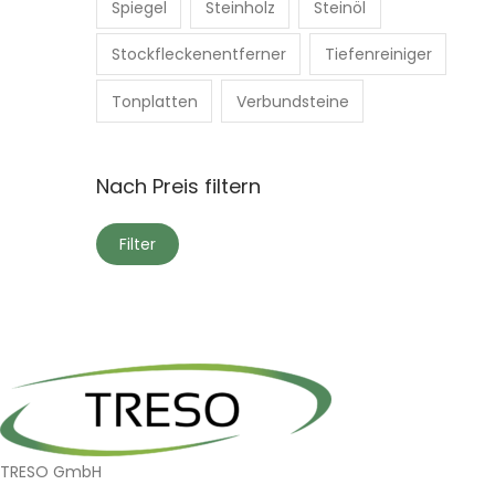
Spiegel
Steinholz
Steinöl
Stockfleckenentferner
Tiefenreiniger
Tonplatten
Verbundsteine
Nach Preis filtern
M
M
Filter
i
a
n
x
.
.
P
P
r
r
e
e
i
i
TRESO GmbH
s
s