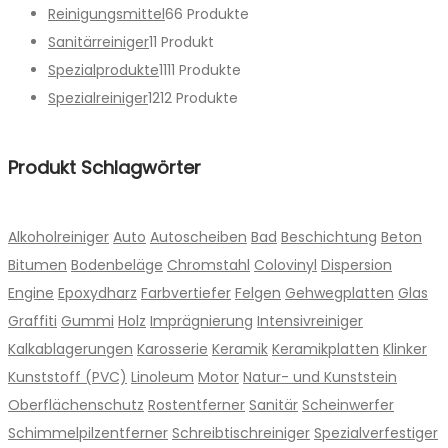
Reinigungsmittel
6
6 Produkte
Sanitärreiniger
1
1 Produkt
Spezialprodukte
11
11 Produkte
Spezialreiniger
12
12 Produkte
Produkt Schlagwörter
Alkoholreiniger
Auto
Autoscheiben
Bad
Beschichtung
Beton
Bitumen
Bodenbeläge
Chromstahl
Colovinyl
Dispersion
Engine
Epoxydharz
Farbvertiefer
Felgen
Gehwegplatten
Glas
Graffiti
Gummi
Holz
Imprägnierung
Intensivreiniger
Kalkablagerungen
Karosserie
Keramik
Keramikplatten
Klinker
Kunststoff (PVC)
Linoleum
Motor
Natur- und Kunststein
Oberflächenschutz
Rostentferner
Sanitär
Scheinwerfer
Schimmelpilzentferner
Schreibtischreiniger
Spezialverfestiger