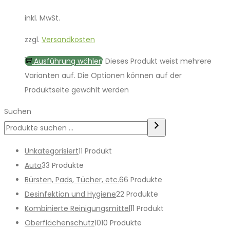
inkl. MwSt.
zzgl.
Versandkosten
Ausführung wählen
Dieses Produkt weist mehrere
Varianten auf. Die Optionen können auf der
Produktseite gewählt werden
Suchen
Unkategorisiert
1
1 Produkt
Auto
3
3 Produkte
Bürsten, Pads, Tücher, etc.
6
6 Produkte
Desinfektion und Hygiene
2
2 Produkte
Kombinierte Reinigungsmittel
1
1 Produkt
Oberflächenschutz
10
10 Produkte