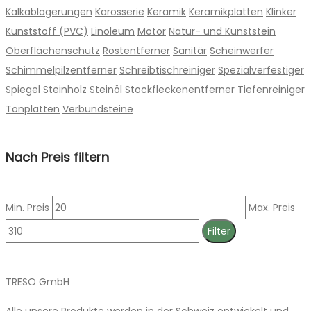
Kalkablagerungen
Karosserie
Keramik
Keramikplatten
Klinker
Kunststoff (PVC)
Linoleum
Motor
Natur- und Kunststein
Oberflächenschutz
Rostentferner
Sanitär
Scheinwerfer
Schimmelpilzentferner
Schreibtischreiniger
Spezialverfestiger
Spiegel
Steinholz
Steinöl
Stockfleckenentferner
Tiefenreiniger
Tonplatten
Verbundsteine
Nach Preis filtern
Min. Preis
Max. Preis
Filter
TRESO GmbH
Alle unsere Produkte werden in der Schweiz entwickelt und