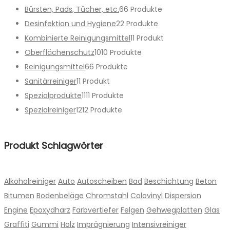
Bürsten, Pads, Tücher, etc.
6
6 Produkte
Desinfektion und Hygiene
2
2 Produkte
Kombinierte Reinigungsmittel
1
1 Produkt
Oberflächenschutz
10
10 Produkte
Reinigungsmittel
6
6 Produkte
Sanitärreiniger
1
1 Produkt
Spezialprodukte
11
11 Produkte
Spezialreiniger
12
12 Produkte
Produkt Schlagwörter
Alkoholreiniger
Auto
Autoscheiben
Bad
Beschichtung
Beton
Bitumen
Bodenbeläge
Chromstahl
Colovinyl
Dispersion
Engine
Epoxydharz
Farbvertiefer
Felgen
Gehwegplatten
Glas
Graffiti
Gummi
Holz
Imprägnierung
Intensivreiniger